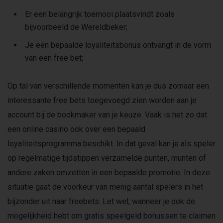
Er een belangrijk toernooi plaatsvindt zoals
bijvoorbeeld de Wereldbeker;
Je een bepaalde loyaliteitsbonus ontvangt in de vorm
van een free bet;
Op tal van verschillende momenten kan je dus zomaar een
interessante free bets toegevoegd zien worden aan je
account bij de bookmaker van je keuze. Vaak is het zo dat
een online casino ook over een bepaald
loyaliteitsprogramma beschikt. In dat geval kan je als speler
op regelmatige tijdstippen verzamelde punten, munten of
andere zaken omzetten in een bepaalde promotie. In deze
situatie gaat de voorkeur van menig aantal spelers in het
bijzonder uit naar freebets. Let wel, wanneer je ook de
mogelijkheid hebt om gratis speelgeld bonussen te claimen