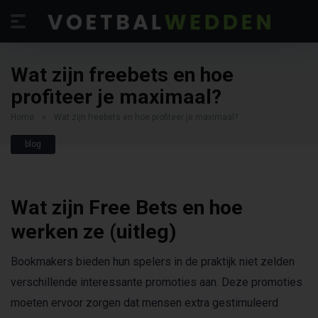
Wat zijn freebets en hoe
profiteer je maximaal?
Home
»
Wat zijn freebets en hoe profiteer je maximaal?
blog
Wat zijn Free Bets en hoe
werken ze (uitleg)
Bookmakers bieden hun spelers in de praktijk niet zelden
verschillende interessante promoties aan. Deze promoties
moeten ervoor zorgen dat mensen extra gestimuleerd