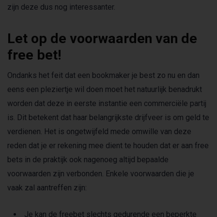
zijn deze dus nog interessanter.
Let op de voorwaarden van de
free bet!
Ondanks het feit dat een bookmaker je best zo nu en dan
eens een pleziertje wil doen moet het natuurlijk benadrukt
worden dat deze in eerste instantie een commerciële partij
is. Dit betekent dat haar belangrijkste drijfveer is om geld te
verdienen. Het is ongetwijfeld mede omwille van deze
reden dat je er rekening mee dient te houden dat er aan free
bets in de praktijk ook nagenoeg altijd bepaalde
voorwaarden zijn verbonden. Enkele voorwaarden die je
vaak zal aantreffen zijn:
Je kan de freebet slechts gedurende een beperkte