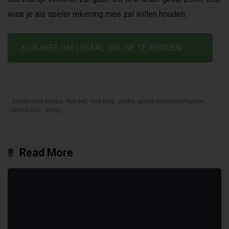
waar je als speler rekening mee zal willen houden.
KLIK HIER OM LEGAAL ONLINE TE WEDDEN
bookmaker bonus
,
free bet
,
free bets
,
gratis
,
gratis weddenschappen
,
odds boost
,
uitleg
Read More