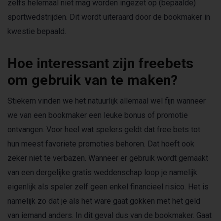
zelfs helemaal niet mag worden ingezet op (bepaalde)
sportwedstrijden. Dit wordt uiteraard door de bookmaker in
kwestie bepaald.
Hoe interessant zijn freebets
om gebruik van te maken?
Stiekem vinden we het natuurlijk allemaal wel fijn wanneer
we van een bookmaker een leuke bonus of promotie
ontvangen. Voor heel wat spelers geldt dat free bets tot
hun meest favoriete promoties behoren. Dat hoeft ook
zeker niet te verbazen. Wanneer er gebruik wordt gemaakt
van een dergelijke gratis weddenschap loop je namelijk
eigenlijk als speler zelf geen enkel financieel risico. Het is
namelijk zo dat je als het ware gaat gokken met het geld
van iemand anders. In dit geval dus van de bookmaker. Gaat