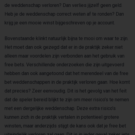
de weddenschap verloren? Dan verlies jijzelf geen geld.
Heb je de weddenschap correct weten af te ronden? Dan
krijg je een mooie winst bijgeschreven op je account.
Bovenstaande klinkt natuurlijk bijna te mooi om waar te zijn.
Het moet dan ook gezegd dat er in de praktijk zeker niet
alleen maar voordelen zijn verbonden aan het gebruik van
free bets. Verschillende onderzoeken die zijn uitgevoerd
hebben dan ook aangetoond dat het merendeel van de free
bet weddenschappen in de praktijk verloren gaan. Hoe komt
dat precies? Zeer eenvoudig. Dit is het gevolg van het feit
dat de speler bereid blijkt te zijn om meer risico’s te nemen
met een dergelijke weddenschap. Deze extra risico’s
kunnen zich in de praktijk vertalen in potentieel grotere
winsten, maar anderzijds stijgt de kans ook dat je free bet
uiteindelijk verloren zal gaan. Dit is in ieder geval zeker iets