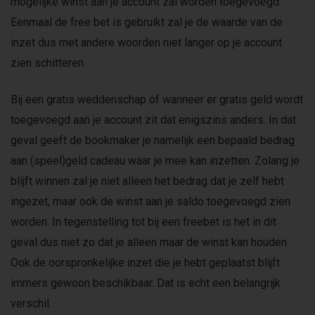
mogelijke winst aan je account zal worden toegevoegd.
Eenmaal de free bet is gebruikt zal je de waarde van de
inzet dus met andere woorden niet langer op je account
zien schitteren.
Bij een gratis weddenschap of wanneer er gratis geld wordt
toegevoegd aan je account zit dat enigszins anders. In dat
geval geeft de bookmaker je namelijk een bepaald bedrag
aan (speel)geld cadeau waar je mee kan inzetten. Zolang je
blijft winnen zal je niet alleen het bedrag dat je zelf hebt
ingezet, maar ook de winst aan je saldo toegevoegd zien
worden. In tegenstelling tot bij een freebet is het in dit
geval dus niet zo dat je alleen maar de winst kan houden.
Ook de oorspronkelijke inzet die je hebt geplaatst blijft
immers gewoon beschikbaar. Dat is echt een belangrijk
verschil.