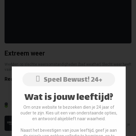
Extreem weer
Wedden op slechte weersomstandigheden (bad weather) Slecht weer heeft
vaak een grote impact op en tijdens voetbalwedstrijden. Zeker ...
Speel Bewust! 24+
Read more »
Wat is jouw leeftijd?
Beste Bookmakers Vergelijken
Om onze website te bezoeken dien je 24 jaar of
ouder te zijn. Kies uit een van onderstaande opties,
Wedden bij Unibet Casino
en antwoord alsjeblieft naar waarheid.
Het bekendste en grootste gokmerk van Nederland. Hier vind je
alles wat jouw gokhart begeert.
Naast het bevestigen van jouw leeftijd, geef je aan
de risico's van gokken volledig te begrijpen, en te