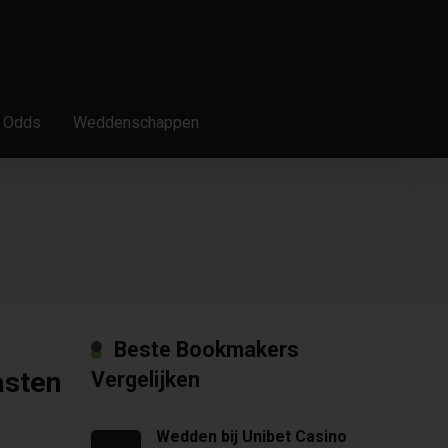
l Odds
Weddenschappen
Beste Bookmakers
asten
Vergelijken
Wedden bij Unibet Casino