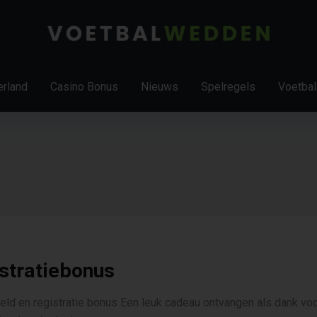
rland
Casino Bonus
Nieuws
Spelregels
Voetba
stratiebonus
ld en registratie bonus Een leuk cadeau ontvangen als dank vo