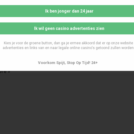
Ik ben jonger dan 24 jaar
Ik wil geen casino advertenties zien
ro gratis
Kies je voor de groene button, dan ga je ermee akkoord dat er op onze website
asinogeld Voor iedereen die wel eens een gokje waagt zal de te
advertenties en links van en naar legale online casino's getoond zullen worden
is” bekend in ...
Voorkom Spijt, Stop Op Tijd! 24+
re »