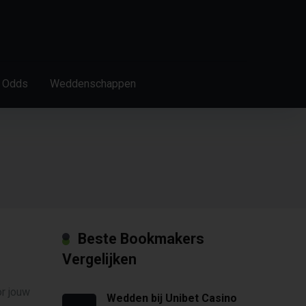
l Odds
Weddenschappen
Beste Bookmakers
Vergelijken
or jouw
Wedden bij Unibet Casino