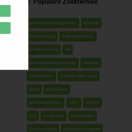
Populaire Zoektermen
weersomstandigheden
wincast
yield betting
welkomstbonus
rm “5
.
weddenschap
wk
wereldkampioenschap
winnaar
wedstrijden
wedden voor geld
yield
winkansen
welcome bonus
weer
wetten
wet
wetgeving
yellow card
yield wedden
weddenschappen