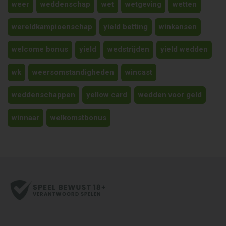
weer
weddenschap
wet
wetgeving
wetten
wereldkampioenschap
yield betting
winkansen
welcome bonus
yield
wedstrijden
yield wedden
wk
weersomstandigheden
wincast
weddenschappen
yellow card
wedden voor geld
winnaar
welkomstbonus