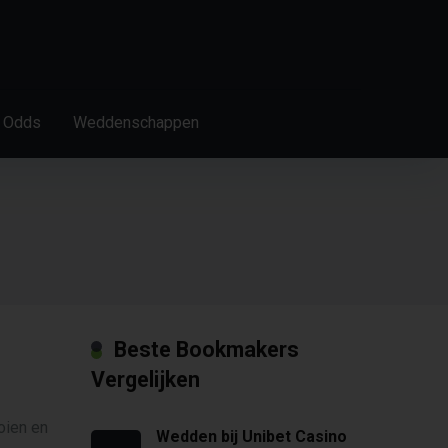
l Odds
Weddenschappen
Beste Bookmakers
Vergelijken
oien en
Wedden bij Unibet Casino