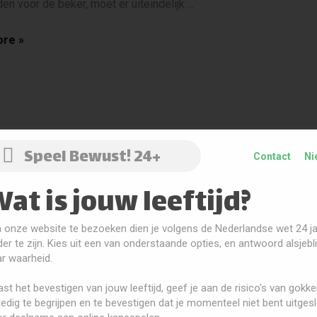
en voor de beker, moet er uiteindelijk ...
re »
Speel Bewust! 24+
Contact
Ni
at is jouw leeftijd?
onze website te bezoeken dien je volgens de Nederlandse wet 24 ja
er te zijn. Kies uit een van onderstaande opties, en antwoord alsjebli
r waarheid.
st het bevestigen van jouw leeftijd, geef je aan de risico's van gokk
ledig te begrijpen en te bevestigen dat je momenteel niet bent uitges