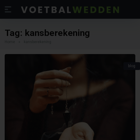
Tag:
kansberekening
Home
»
kansberekening
blog