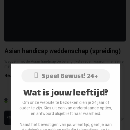
Asian handicap weddenschap (spreiding)
Wedden met de Asian handicap De belangrijkste reden waarom mensen er
met de nodige regelmaat voor kiezen om ...
Speel Bewust! 24+
Read more »
Wat is jouw leeftijd?
Beste Bookmakers Vergelijken
Om onze website te bezoeken dien je 24 jaar of
ouder te zijn. Kies uit een van onderstaande opties,
Wedden bij Unibet Casino
en antwoord alsjeblieft naar waarheid.
Het bekendste en grootste gokmerk van Nederland. Hier vind je
alles wat jouw gokhart begeert.
Naast het bevestigen van jouw leeftijd, geef je aan
de risico's van gokken volledig te begrijpen, en te