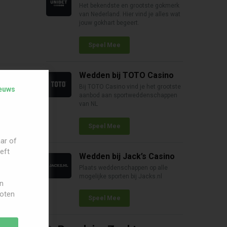
Het bekendste en grootste gokmerk
van Nederland. Hier vind je alles wat
jouw gokhart begeert.
Speel Mee
Wedden bij TOTO Casino
Bij TOTO Casino vind je het grootste
euws
aanbod aan sportweddenschappen
van NL
Speel Mee
ar of
eft
Wedden bij Jack’s Casino
Plaats weddenschappen op alle
mogelijke sporten bij Jacks.nl
en
loten
Speel Mee