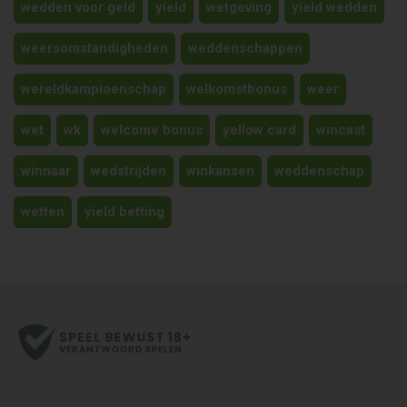
wedden voor geld
yield
wetgeving
yield wedden
weersomstandigheden
weddenschappen
wereldkampioenschap
welkomstbonus
weer
wet
wk
welcome bonus
yellow card
wincast
winnaar
wedstrijden
winkansen
weddenschap
wetten
yield betting