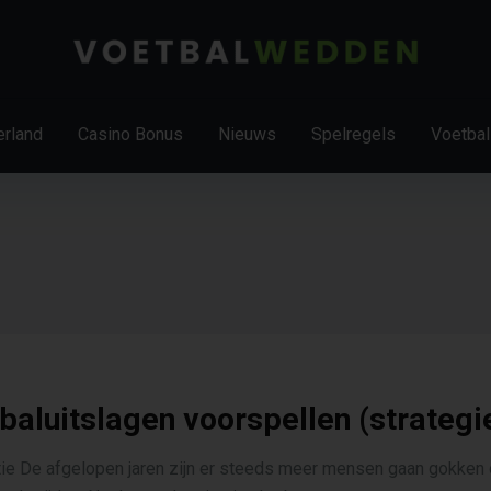
rland
Casino Bonus
Nieuws
Spelregels
Voetba
baluitslagen voorspellen (strategi
tie De afgelopen jaren zijn er steeds meer mensen gaan gokken