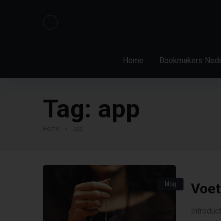
Home
Bookmakers Nede
Tag:
app
Home
»
app
blog
Voet
Introduc