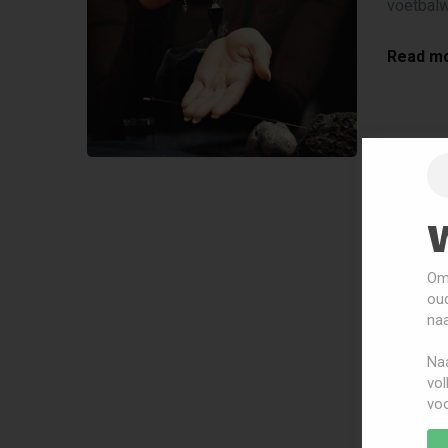
voetbalw
Read mo
W
Om 
oud
naa
Naa
vol
voo