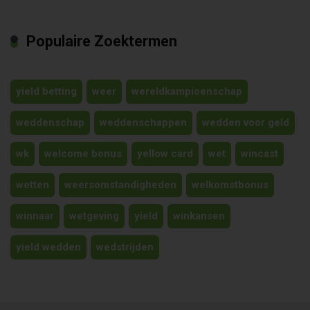
Populaire Zoektermen
yield betting
weer
wereldkampioenschap
weddenschap
weddenschappen
wedden voor geld
wk
welcome bonus
yellow card
wet
wincast
wetten
weersomstandigheden
welkomstbonus
winnaar
wetgeving
yield
winkansen
yield wedden
wedstrijden