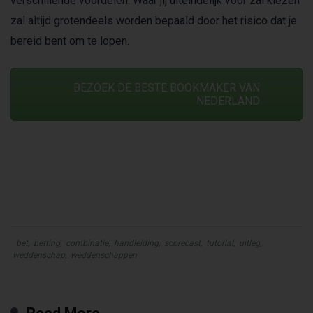
verschillende voordelen. Waar jij uiteindelijk voor zal kiezen
zal altijd grotendeels worden bepaald door het risico dat je
bereid bent om te lopen.
BEZOEK DE BESTE BOOKMAKER VAN
NEDERLAND
bet
,
betting
,
combinatie
,
handleiding
,
scorecast
,
tutorial
,
uitleg
,
weddenschap
,
weddenschappen