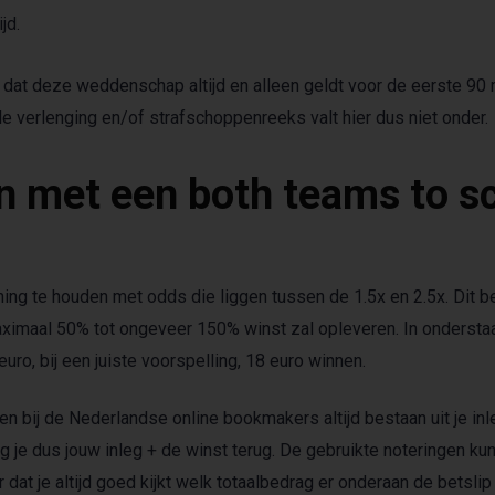
jd.
is dat deze weddenschap altijd en alleen geldt voor de eerste 90
le verlenging en/of strafschoppenreeks valt hier dus niet onder.
n met een both teams to s
ening te houden met odds die liggen tussen de 1.5x en 2.5x. Dit 
imaal 50% tot ongeveer 150% winst zal opleveren. In ondersta
uro, bij een juiste voorspelling, 18 euro winnen.
 bij de Nederlandse online bookmakers altijd bestaan uit je inl
ang je dus jouw inleg + de winst terug. De gebruikte noteringen k
at je altijd goed kijkt welk totaalbedrag er onderaan de betslip