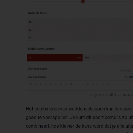
als je een both teams to 
Het combineren van weddenschappen kan dus zeer luc
goed te voorspellen. Je kunt dit soort combi’s zo ui
combineert, hoe kleiner de kans word dat je alle uit