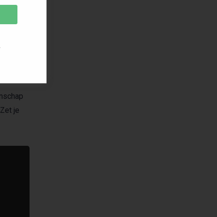
.
sen. Zo
et.
enschap
Zet je