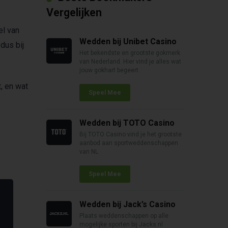
Vergelijken
el van
Wedden bij Unibet Casino
dus bij
Het bekendste en grootste gokmerk
van Nederland. Hier vind je alles wat
jouw gokhart begeert.
, en wat
Speel Mee
Wedden bij TOTO Casino
Bij TOTO Casino vind je het grootste
aanbod aan sportweddenschappen
van NL
Speel Mee
Wedden bij Jack’s Casino
Plaats weddenschappen op alle
mogelijke sporten bij Jacks.nl