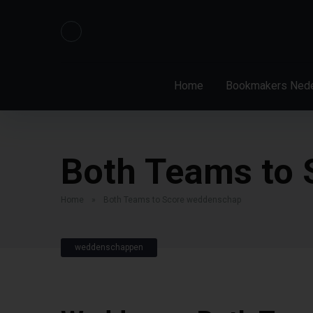
Home
Bookmakers Nede
Both Teams to
Home
»
Both Teams to Score weddenschap
weddenschappen