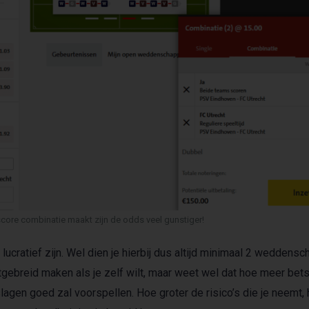
score combinatie maakt zijn de odds veel gunstiger!
ratief zijn. Wel dien je hierbij dus altijd minimaal 2 weddens
tgebreid maken als je zelf wilt, maar weet wel dat hoe meer bets
slagen goed zal voorspellen. Hoe groter de risico’s die je neemt,