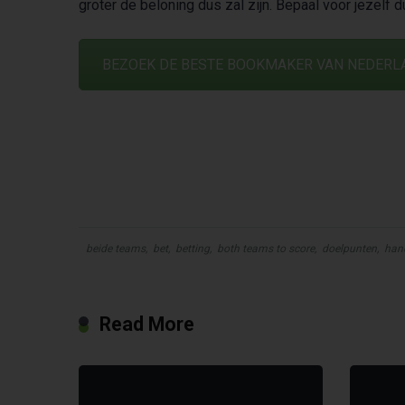
groter de beloning dus zal zijn. Bepaal voor jezelf 
BEZOEK DE BESTE BOOKMAKER VAN NEDERL
beide teams
,
bet
,
betting
,
both teams to score
,
doelpunten
,
han
Read More