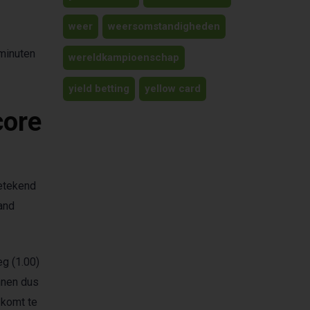
weer
weersomstandigheden
 minuten
wereldkampioenschap
yield betting
yellow card
core
betekend
and
eg (1.00)
unnen dus
 komt te