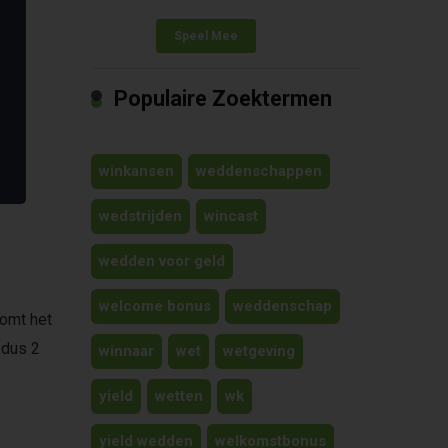
Speel Mee
Populaire Zoektermen
winkansen
weddenschappen
wedstrijden
wincast
wedden voor geld
welcome bonus
weddenschap
omt het
 dus 2
winnaar
wet
wetgeving
yield
wetten
wk
yield wedden
welkomstbonus