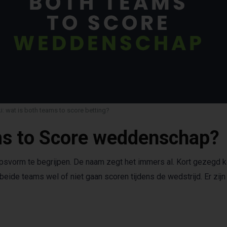
i: wat is both teams to score betting?
ms to Score weddenschap?
vorm te begrijpen. De naam zegt het immers al. Kort gezegd k
 beide teams wel of niet gaan scoren tijdens de wedstrijd. Er zijn