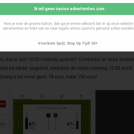
 weddenschap combineren
Ik wil geen casino advertenties zien
Kies je voor de groene button, dan ga je ermee akkoord dat er op onze website
advertenties en links van en naar legale online casino's getoond zullen worden
alen dan raden we jou aan om wat combinatie bets te gaan plaat
Voorkom Spijt, Stop Op Tijd! 24+
ie de winnaar word in combinatie met een both teams to score b
en, wat je een 10.00 notering oplevert. Combineer je deze wedd
s bij elkaar opgeteld, waardoor de totale notering 15.00 word. 
vang je bij winst geen 18 euro, maar 150 euro!