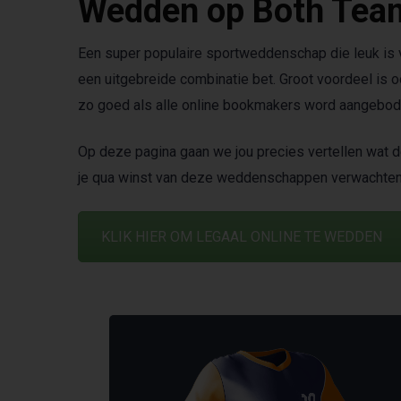
Wedden op
Both Tea
Een super populaire sportweddenschap die leuk is 
een uitgebreide combinatie bet. Groot voordeel is o
zo goed als alle online bookmakers word aangebod
Op deze pagina gaan we jou precies vertellen wat d
je qua winst van deze weddenschappen verwachten
KLIK HIER OM LEGAAL ONLINE TE WEDDEN